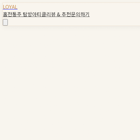
LOYAL
홈
전통주 탐방
아티클
리뷰 & 추천
문의하기