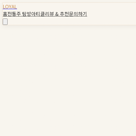
LOYAL
홈
전통주 탐방
아티클
리뷰 & 추천
문의하기