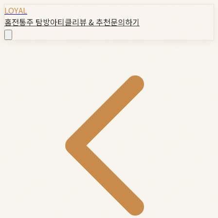
LOYAL
홈
전통주 탐방
아티클
리뷰 & 추천
문의하기