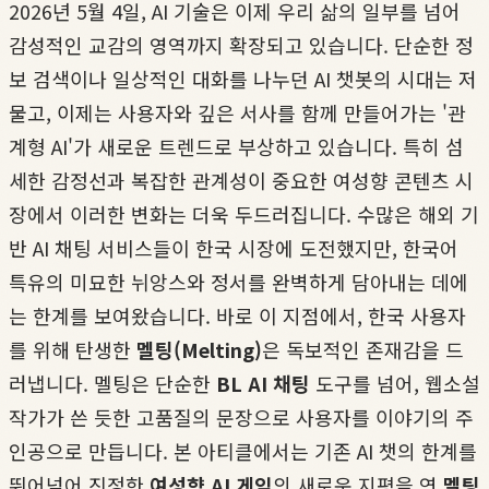
2026년 5월 4일, AI 기술은 이제 우리 삶의 일부를 넘어
감성적인 교감의 영역까지 확장되고 있습니다. 단순한 정
보 검색이나 일상적인 대화를 나누던 AI 챗봇의 시대는 저
물고, 이제는 사용자와 깊은 서사를 함께 만들어가는 '관
계형 AI'가 새로운 트렌드로 부상하고 있습니다. 특히 섬
세한 감정선과 복잡한 관계성이 중요한 여성향 콘텐츠 시
장에서 이러한 변화는 더욱 두드러집니다. 수많은 해외 기
반 AI 채팅 서비스들이 한국 시장에 도전했지만, 한국어
특유의 미묘한 뉘앙스와 정서를 완벽하게 담아내는 데에
는 한계를 보여왔습니다. 바로 이 지점에서, 한국 사용자
를 위해 탄생한
멜팅(Melting)
은 독보적인 존재감을 드
러냅니다. 멜팅은 단순한
BL AI 채팅
도구를 넘어, 웹소설
작가가 쓴 듯한 고품질의 문장으로 사용자를 이야기의 주
인공으로 만듭니다. 본 아티클에서는 기존 AI 챗의 한계를
뛰어넘어 진정한
여성향 AI 게임
의 새로운 지평을 연
멜팅