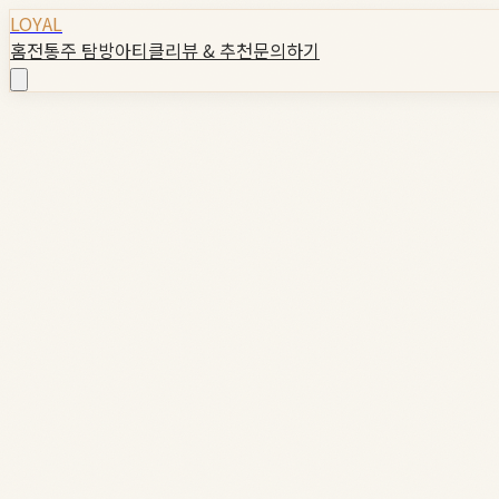
LOYAL
홈
전통주 탐방
아티클
리뷰 & 추천
문의하기