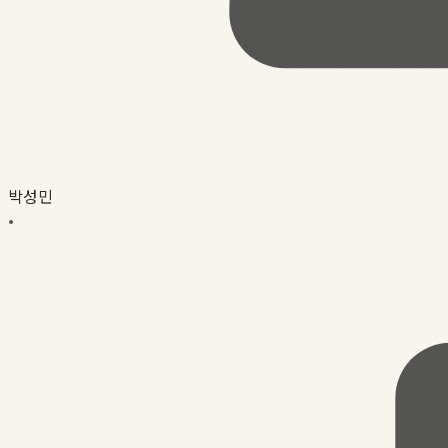
박성민
•