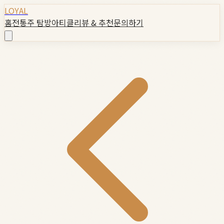
LOYAL
홈
전통주 탐방
아티클
리뷰 & 추천
문의하기