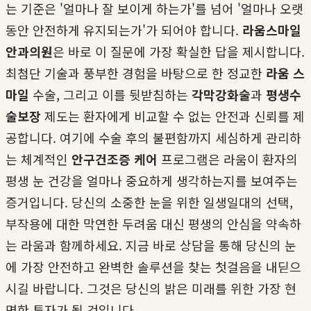
는 기준은 '얼마나 잘 보이게 하는가'를 넘어 '얼마나 오랫
동안 안전하게 유지되는가'가 되어야 합니다.
라움스마일
안과의원
은 바로 이 질문에 가장 확실한 답을 제시합니다.
최첨단 기술과 풍부한 경험을 바탕으로 한 정교한
라움 스
마일
수술, 그리고 이를 뒷받침하는
각막강화술
과
평생수
술보장
제도는 환자에게 비교할 수 없는 안전과 신뢰를 제
공합니다. 여기에 수술 후의 불편함까지 세심하게 관리하
는 체계적인
안구건조증 케어
프로그램은 라움이 환자의
평생 눈 건강을 얼마나 중요하게 생각하는지를 보여주는
증거입니다. 당신의 소중한 눈을 위한 일생일대의 선택,
부작용에 대한 막연한 두려움 대신 평생의 안심을 약속하
는 라움과 함께하세요. 지금 바로 상담을 통해 당신의 눈
에 가장 안전하고 완벽한 솔루션을 찾는 첫걸음을 내딛으
시길 바랍니다. 그것은 당신의 밝은 미래를 위한 가장 현
명한 투자가 될 것입니다.