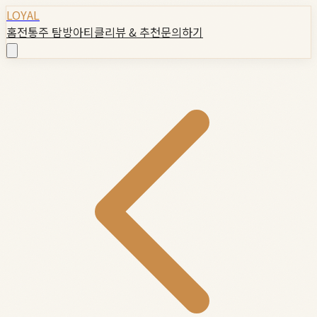
LOYAL
홈
전통주 탐방
아티클
리뷰 & 추천
문의하기