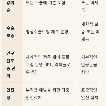
강화
모든 수술에 기본 포함
또는 미제
술
공
제한적 보
수술
평생수술보장 제도 운영
증 또는 미
보증
제공
안구
체계적인 전문 케어 프로
기본적인
건조
그램 운영 (IPL, 리피플로
인공눈물
증 관
우 등)
처방
리
안전
부작용 예방을 위한 다중
표준적인
성
안전장치
안전 절차