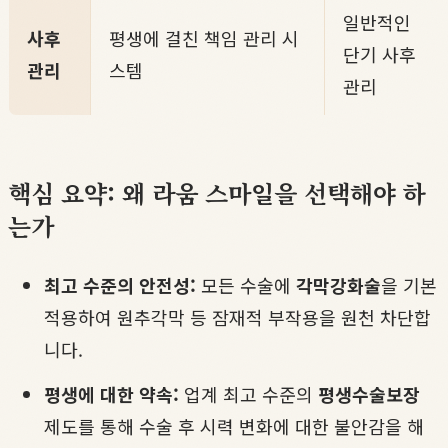
일반적인
사후
평생에 걸친 책임 관리 시
단기 사후
관리
스템
관리
핵심 요약: 왜 라움 스마일을 선택해야 하
는가
최고 수준의 안전성:
모든 수술에
각막강화술
을 기본
적용하여 원추각막 등 잠재적 부작용을 원천 차단합
니다.
평생에 대한 약속:
업계 최고 수준의
평생수술보장
제도를 통해 수술 후 시력 변화에 대한 불안감을 해