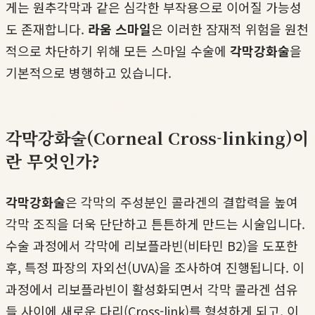
게는 원추각막과 같은 심각한 부작용으로 이어질 가능성
도 존재합니다.
라움 스마일
은 이러한 잠재적 위험을 원천
적으로 차단하기 위해 모든 스마일 수술에
각막강화술
을
기본적으로 병행하고 있습니다.
각막강화술(Corneal Cross-linking)이
란 무엇인가?
각막강화술
은 각막의 주성분인 콜라겐의 결합력을 높여
각막 조직을 더욱 단단하고 튼튼하게 만드는 시술입니다.
수술 과정에서 각막에 리보플라빈(비타민 B2)을 도포한
후, 특정 파장의 자외선(UVA)을 조사하여 진행됩니다. 이
과정에서 리보플라빈이 활성화되면서 각막 콜라겐 섬유
들 사이에 새로운 다리(Cross-link)를 형성하게 되고, 이