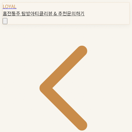
LOYAL
홈
전통주 탐방
아티클
리뷰 & 추천
문의하기