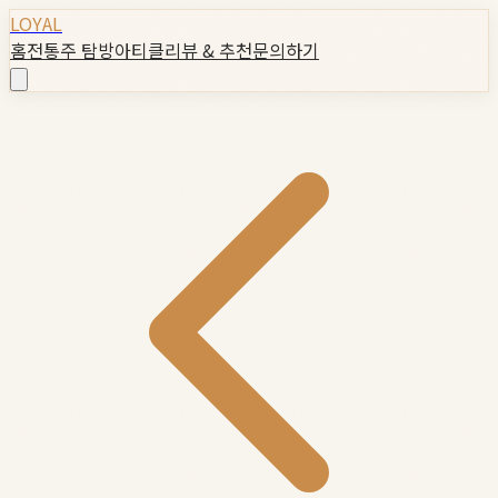
LOYAL
홈
전통주 탐방
아티클
리뷰 & 추천
문의하기