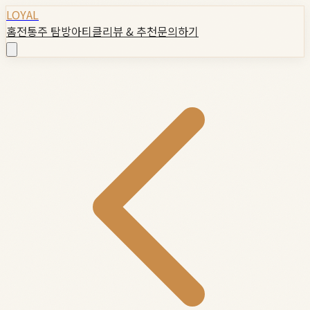
LOYAL
홈
전통주 탐방
아티클
리뷰 & 추천
문의하기