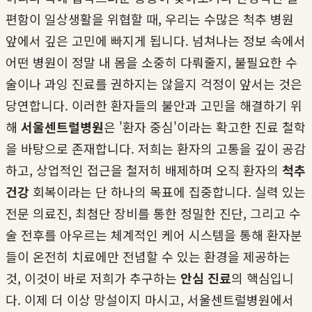
편함이 일상생활을 위협할 때, 우리는 수많은 척추 병원
앞에서 깊은 고민에 빠지게 됩니다. 넘쳐나는 정보 속에서
어떤 병원이 정말 내 몸을 소중히 다뤄줄지, 불필요한 수
술이나 과잉 진료를 권하지는 않을지 걱정이 앞서는 것은
당연합니다. 이러한 환자들의 불안과 고민을 해결하기 위
해
서울센트럴병원
은 '환자 중심'이라는 확고한 진료 철학
을 바탕으로 존재합니다. 저희는 환자의 고통을 깊이 공감
하고, 상업적인 접근을 철저히 배제하며 오직 환자의
척추
건강
회복이라는 단 하나의 목표에 집중합니다. 실력 있는
전문 의료진, 최첨단 장비를 통한 정밀한 진단, 그리고 수
술 전후를 아우르는 체계적인 케어 시스템을 통해 환자분
들이 온전히 치료에만 전념할 수 있는 환경을 제공하는
것, 이것이 바로 저희가 추구하는
안심 진료
의 핵심입니
다. 이제 더 이상 망설이지 마시고, 서울센트럴병원에서