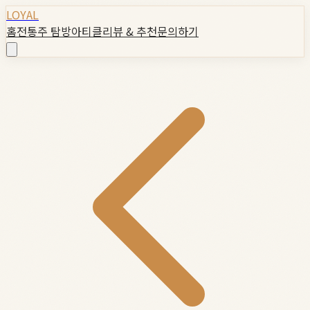
LOYAL
홈
전통주 탐방
아티클
리뷰 & 추천
문의하기