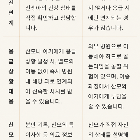
진
신생아의 건강 상태를
지 않거나 응급 시
연
직접 확인하고 상담합
에만 연계되는 경
계
니다.
우가 많습니다.
외부 병원으로 이
응
산모나 아기에게 응급
동해야 하므로 골
급
상황 발생 시, 별도의
든타임을 놓칠 위
상
이동 없이 즉시 병원
험이 있으며, 이송
황
내 해당 과로 연계되
과정에서 산모와
대
어 신속한 처치를 받
아기에게 부담을
응
을 수 있습니다.
줄 수 있습니다.
산
분만 기록, 산모의 특
산모가 직접 자신
모
이사항 등 의료 정보
의 상태를 설명해