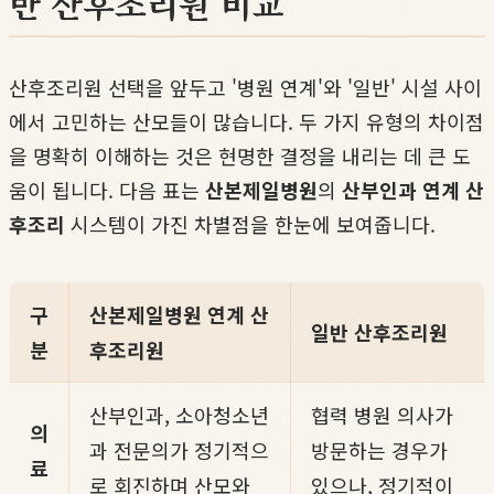
반 산후조리원 비교
산후조리원 선택을 앞두고 '병원 연계'와 '일반' 시설 사이
에서 고민하는 산모들이 많습니다. 두 가지 유형의 차이점
을 명확히 이해하는 것은 현명한 결정을 내리는 데 큰 도
움이 됩니다. 다음 표는
산본제일병원
의
산부인과 연계 산
후조리
시스템이 가진 차별점을 한눈에 보여줍니다.
구
산본제일병원 연계 산
일반 산후조리원
분
후조리원
산부인과, 소아청소년
협력 병원 의사가
의
과 전문의가 정기적으
방문하는 경우가
료
로 회진하며 산모와
있으나, 정기적이