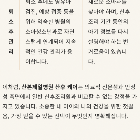
퇴소 후에도 영유아
새로운 소아과를
퇴
검진, 예방 접종 등을
찾아야 하며, 산후
소
위해 익숙한 병원의
조리 기간 동안의
후
소아청소년과로 자연
아기 정보를 다시
관
스럽게 연계되어 지속
설명해야 하는 번
리
적인 건강 관리가 용
거로움이 있습니
이합니다.
다.
이처럼,
산본제일병원 산후 케어
는 의료적 전문성과 안정
성 측면에서 일반 산후조리원과 비교할 수 없는 강점을 가
지고 있습니다. 소중한 내 아이와 나의 건강을 위한 첫걸
음, 가장 믿을 수 있는 선택이 무엇인지 명확해집니다.