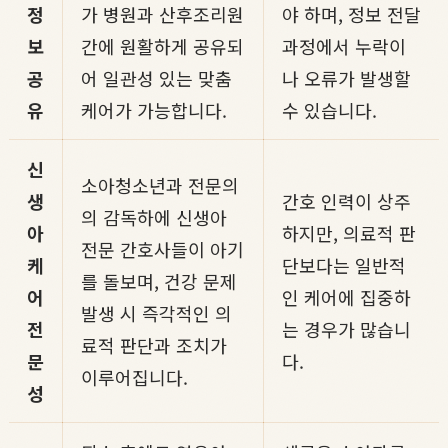
정
가 병원과 산후조리원
야 하며, 정보 전달
보
간에 원활하게 공유되
과정에서 누락이
공
어 일관성 있는 맞춤
나 오류가 발생할
유
케어가 가능합니다.
수 있습니다.
신
소아청소년과 전문의
생
간호 인력이 상주
의 감독하에 신생아
아
하지만, 의료적 판
전문 간호사들이 아기
케
단보다는 일반적
를 돌보며, 건강 문제
어
인 케어에 집중하
발생 시 즉각적인 의
전
는 경우가 많습니
료적 판단과 조치가
문
다.
이루어집니다.
성