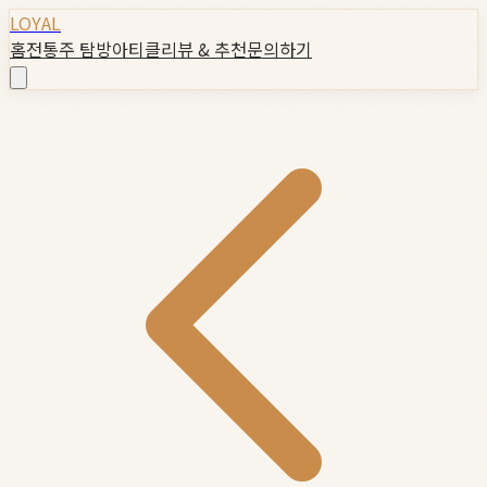
LOYAL
홈
전통주 탐방
아티클
리뷰 & 추천
문의하기