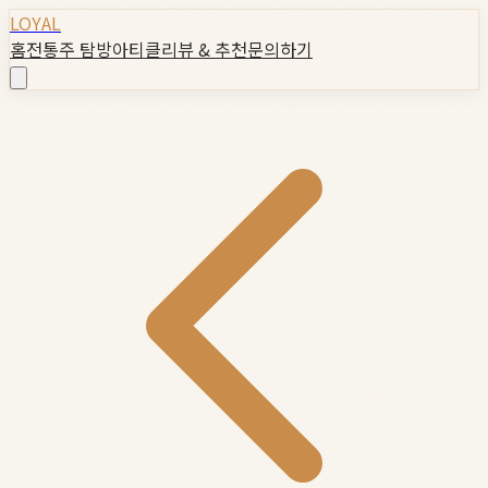
LOYAL
홈
전통주 탐방
아티클
리뷰 & 추천
문의하기