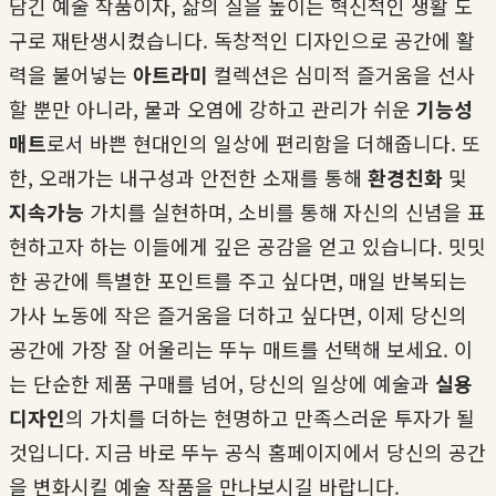
담긴 예술 작품이자, 삶의 질을 높이는 혁신적인 생활 도
구로 재탄생시켰습니다. 독창적인 디자인으로 공간에 활
력을 불어넣는
아트라미
컬렉션은 심미적 즐거움을 선사
할 뿐만 아니라, 물과 오염에 강하고 관리가 쉬운
기능성
매트
로서 바쁜 현대인의 일상에 편리함을 더해줍니다. 또
한, 오래가는 내구성과 안전한 소재를 통해
환경친화
및
지속가능
가치를 실현하며, 소비를 통해 자신의 신념을 표
현하고자 하는 이들에게 깊은 공감을 얻고 있습니다. 밋밋
한 공간에 특별한 포인트를 주고 싶다면, 매일 반복되는
가사 노동에 작은 즐거움을 더하고 싶다면, 이제 당신의
공간에 가장 잘 어울리는 뚜누 매트를 선택해 보세요. 이
는 단순한 제품 구매를 넘어, 당신의 일상에 예술과
실용
디자인
의 가치를 더하는 현명하고 만족스러운 투자가 될
것입니다. 지금 바로 뚜누 공식 홈페이지에서 당신의 공간
을 변화시킬 예술 작품을 만나보시길 바랍니다.