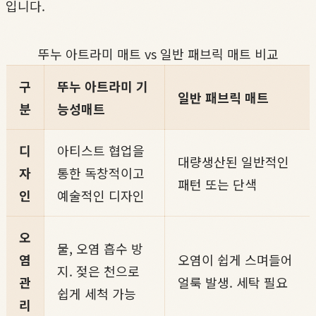
입니다.
뚜누 아트라미 매트 vs 일반 패브릭 매트 비교
구
뚜누 아트라미 기
일반 패브릭 매트
분
능성매트
디
아티스트 협업을
대량생산된 일반적인
자
통한 독창적이고
패턴 또는 단색
인
예술적인 디자인
오
물, 오염 흡수 방
염
오염이 쉽게 스며들어
지. 젖은 천으로
관
얼룩 발생. 세탁 필요
쉽게 세척 가능
리