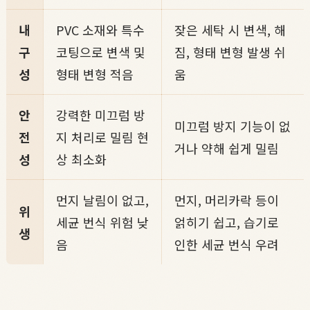
내
PVC 소재와 특수
잦은 세탁 시 변색, 해
구
코팅으로 변색 및
짐, 형태 변형 발생 쉬
성
형태 변형 적음
움
안
강력한 미끄럼 방
미끄럼 방지 기능이 없
전
지 처리로 밀림 현
거나 약해 쉽게 밀림
성
상 최소화
먼지 날림이 없고,
먼지, 머리카락 등이
위
세균 번식 위험 낮
얽히기 쉽고, 습기로
생
음
인한 세균 번식 우려