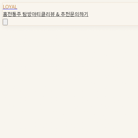
LOYAL
홈
전통주 탐방
아티클
리뷰 & 추천
문의하기