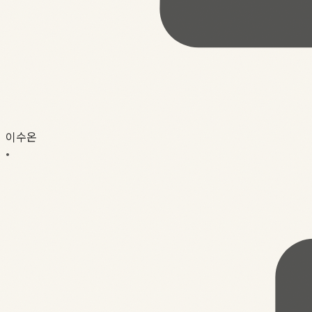
이수온
•